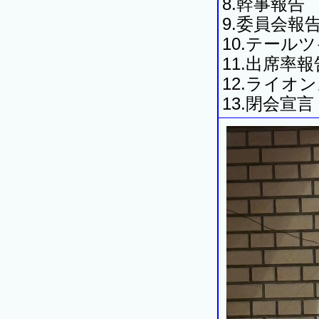
8.幹事報告
9.委員会報
10.テール
11.出席率報
12.ライオ
13.閉会宣言