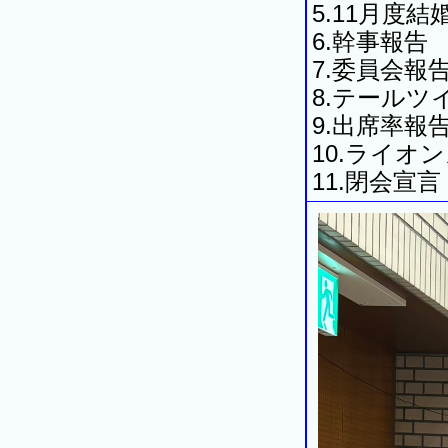
5.11月度
6.幹事報告
7.委員会報
8.テールツ
9.出席率報
10.ライオ
11.閉会宣言