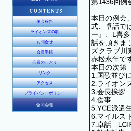
第1436回例
2023年12月度例会
2023年11月度例会
2023年10月度例会
2024年6月度例会
2024年5月度例会
2024年4月度例会
2024年3月度例会
2024年2月度例会
2024年1月度例会
2023年9月度例会
2023年8月度例会
2023年7月度例会
CONTENTS
本日の例会
例会報告
式、卓話で
ライオンズの歌
ー』、L喜
話を頂きま
お問合せ
ズクラブ川
会員手帳
赤松永年で
会員のしおり
本日の次第
リンク
1.国歌並
2.ライオン
アクセス
3.会長挨拶
プライバシーポリシー
4.食事
合同会報
5.YCE派
合同会報155号
合同会報156号
合同会報157号
6.マイル
7.卓話 L