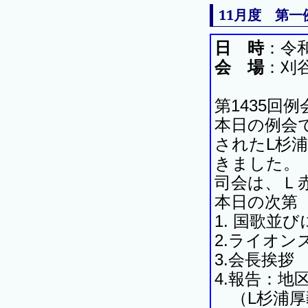
11月度 第一
日 時
：令和
会 場
：刈
第1435回例
本日の例会
されたL杉
きました。
司会は、Ｌ
本日の次第
1. 国歌並
2.ライオン
3.会長挨拶
4.報告：
（L杉浦厚