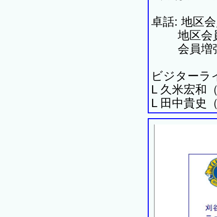
卓話: 地区
地区会員増
会員増強
ビジターラ
L 久米宏
L 田中貴