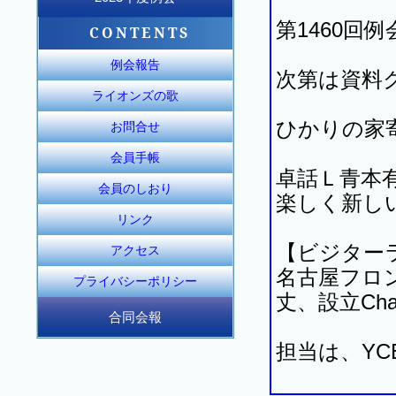
2023年12月度例会
2023年11月度例会
2023年10月度例会
2024年6月度例会
2024年5月度例会
2024年4月度例会
2024年3月度例会
2024年2月度例会
2024年1月度例会
2023年9月度例会
2023年8月度例会
2023年7月度例会
第1460回
CONTENTS
例会報告
次第は資料
ライオンズの歌
ひかりの家
お問合せ
会員手帳
卓話Ｌ青本
会員のしおり
楽しく新し
リンク
【ビジター
アクセス
名古屋フロ
プライバシーポリシー
丈、設立Ch
合同会報
合同会報155号
合同会報156号
合同会報157号
担当は、YC