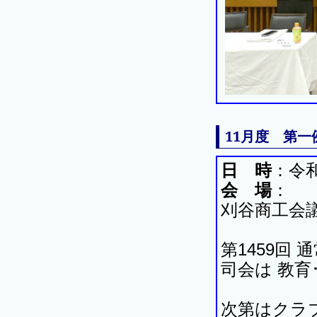
11月度 第一
日 時
：令和
会 場
：
刈谷商工会
第1459回 
司会は 教育
次第はクラ