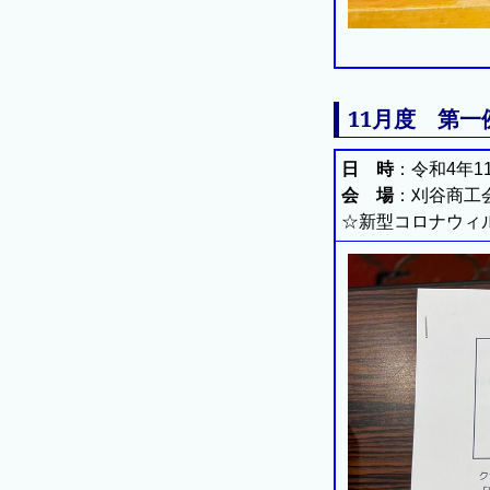
11月度 第一
日 時
：令和4年11
会 場
：刈谷商工
☆新型コロナウィ