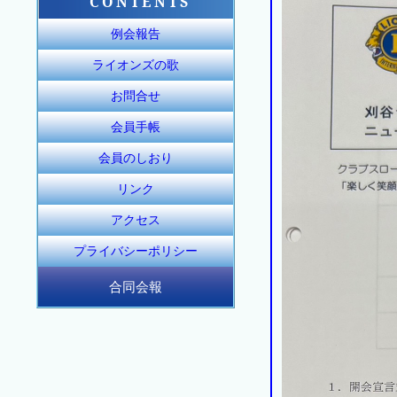
CONTENTS
例会報告
ライオンズの歌
お問合せ
会員手帳
会員のしおり
リンク
アクセス
プライバシーポリシー
合同会報
合同会報155号
合同会報156号
合同会報157号